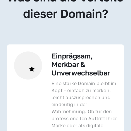
dieser Domain?
Einprägsam, 
Merkbar & 
Unverwechselbar
Eine starke Domain bleibt im 
Kopf – einfach zu merken, 
leicht auszusprechen und 
eindeutig in der 
Wahrnehmung. Ob für den 
professionellen Auftritt Ihrer 
Marke oder als digitale 