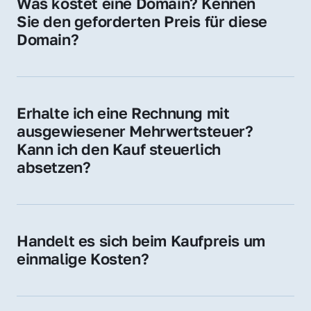
Was kostet eine Domain? Kennen 
Adressen oder als digitale Investition.
Sie den geforderten Preis für diese 
Domain?
Der Preis variiert je nach Domain. Für diese 
Domain liegt ein konkreter Kaufpreis vor – 
kontaktieren Sie uns gerne für ein 
Erhalte ich eine Rechnung mit 
unverbindliches Angebot.
ausgewiesener Mehrwertsteuer? 
Kann ich den Kauf steuerlich 
absetzen?
Ja, Sie erhalten eine Rechnung mit MwSt. 
Für Unternehmen ist der Kauf in der Regel 
steuerlich absetzbar.
Handelt es sich beim Kaufpreis um 
einmalige Kosten?
Ja. Der Kaufpreis ist einmalig. Nur beim 
späteren Betrieb der Domain (z. B. beim 