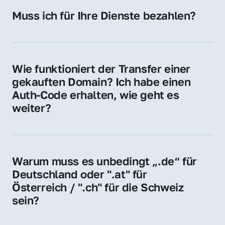
Hosting-Anbieter) fallen geringe laufende 
Muss ich für Ihre Dienste bezahlen?
Gebühren an. Diese bewegen sich für .de 
Nein, bei uns zahlen Sie nur den Kaufpreis 
Domains bei ca. 5€ / Jahr
der Domain – ohne zusätzliche Vermittlungs- 
oder Servicegebühren.
Wie funktioniert der Transfer einer 
gekauften Domain? Ich habe einen 
Auth-Code erhalten, wie geht es 
weiter?
Mit dem Auth-Code beauftragen Sie Ihren 
Provider, die Domain zu übernehmen. Gerne 
begleiten wir Sie bei diesem einfachen und 
Warum muss es unbedingt „.de“ für 
schnellen Prozess.
Deutschland oder ".at" für 
Österreich / ".ch" für die Schweiz 
sein?
Diese Endungen stehen für regionale 