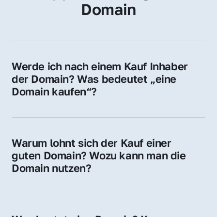
Domain
Werde ich nach einem Kauf Inhaber 
der Domain? Was bedeutet „eine 
Domain kaufen“?
Ja, Sie werden der offizielle Domain-Inhaber. 
Sie erhalten alle Rechte zur Nutzung, 
Verwaltung oder Weiterveräußerung der 
Warum lohnt sich der Kauf einer 
Domain.
guten Domain? Wozu kann man die 
Domain nutzen?
Eine starke Domain steigert Sichtbarkeit, 
Vertrauen und Markenwert. Nutzen Sie sie 
für Ihre Website, Weiterleitung, E-Mail-